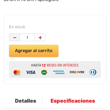
9
.
impresora
10
.
masa moldear vaso 150gr
En stock
－
＋
Agregar al carrito
Detalles
Especificaciones