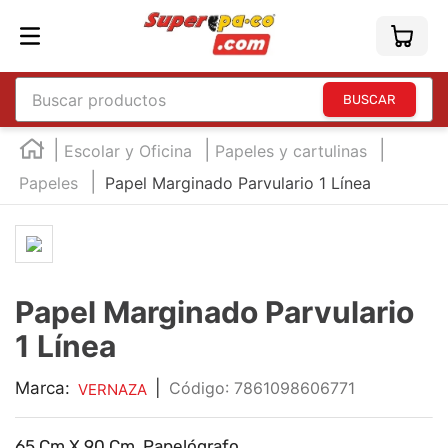
Buscar productos
TÉRMINOS MÁS BUSCADOS
Escolar y Oficina
Papeles y cartulinas
1
.
england
Papeles
Papel Marginado Parvulario 1 Línea
2
.
marcador e300
3
.
edding e360
4
.
england sound
Papel Marginado Parvulario
5
.
mouse
1 Línea
6
.
marcadores
7
.
audifonos
Marca:
|
:
7861098606771
VERNAZA
8
.
teclado
65 Cm X 90 Cm, Papelógrafo