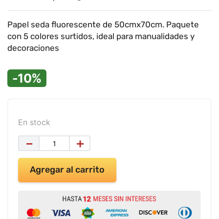
9
.
impresora
10
.
cuadernos
Papel seda fluorescente de 50cmx70cm. Paquete
con 5 colores surtidos, ideal para manualidades y
decoraciones
-10%
En stock
－
＋
Agregar al carrito