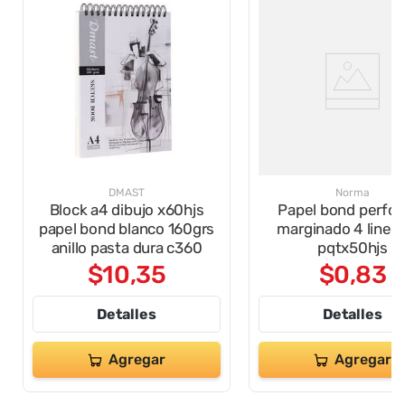
DMAST
Norma
Block a4 dibujo x60hjs
Papel bond perfor
papel bond blanco 160grs
marginado 4 linea
anillo pasta dura c360
pqtx50hjs
$
10
,
35
$
0
,
83
Detalles
Detalles
Agregar
Agregar