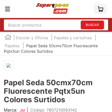
Buscar productos
TÉRMINOS MÁS BUSCADOS
Escolar y Oficina
Papeles y cartulinas
1
.
england
Papeles
Papel Seda 50cmx70cm Fluorescente
Pqtx5un Colores Surtidos
2
.
marcador e300
3
.
edding e360
4
.
england sound
5
.
mouse
Papel Seda 50cmx70cm
6
.
marcadores
Fluorescente Pqtx5un
7
.
audifonos
Colores Surtidos
8
.
teclado
Marca:
|
:
7807210093142
JM