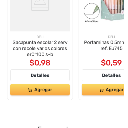
DELI
DELI
Sacapunta escolar 2 serv
Portaminas 0.5mm li
con recole varios colores
ref. Eu745
er01100 s-b
$
0
,
98
$
0
,
59
Detalles
Detalles
Agregar
Agregar