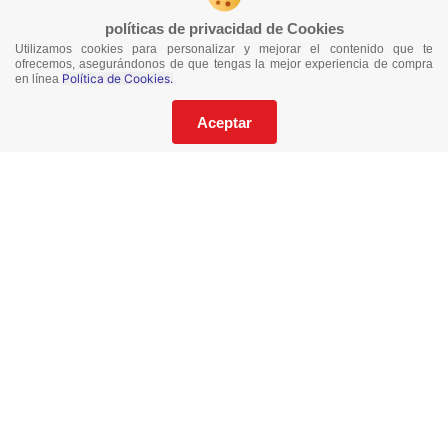
políticas de privacidad de Cookies
Utilizamos cookies para personalizar y mejorar el contenido que te
¡No te pierdas nuestras ofertas!
ofrecemos, asegurándonos de que tengas la mejor experiencia de compra
Política de Cookies.
en línea
Suscríbete a nuestro Catalogo
Aceptar
He leído y acepto los
Términos y Condiciones
de este sitio y la
Política de Privacidad de datos.
Suscríbeme