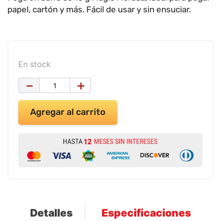
9
.
impresora
papel, cartón y más. Fácil de usar y sin ensuciar.
10
.
cuadernos
En stock
－
＋
Agregar al carrito
Detalles
Especificaciones