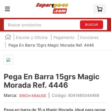
Buscar productos
TÉRMINOS MÁS BUSCADOS
Escolar y Oficina
Pegamento
Escolares
1
.
england
Pega En Barra 15grs Magic Morada Ref. 4446
2
.
marcador e300
3
.
edding e360
4
.
england sound
Pega En Barra 15grs Magic
5
.
mouse
Morada Ref. 4446
6
.
marcadores
7
.
audifonos
Marca:
|
:
4041485044468
ERICH KRAUSE
8
.
teclado
Pega en barra de 15 g Magic Morada, ideal para pegar