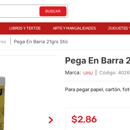
LIBROS Y TEXTOS
ARTE Y MANUALIDADES
JUGUETES 
res
Pega En Barra 21grs Stic
Pega En Barra 2
Marca:
|
:
4026
UHU
Para pegar papel, cartón, fot
$
2
,
86