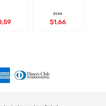
$
1
,
84
0
,
59
$
1
,
66