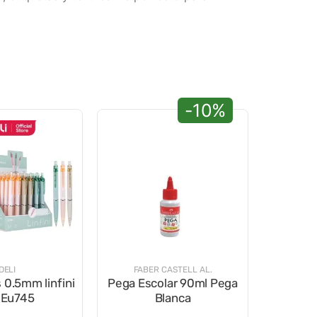
-10%
DELI
FABER CASTELL AL.
 0.5mm linfini
Pega Escolar 90ml Pega
. Eu745
Blanca