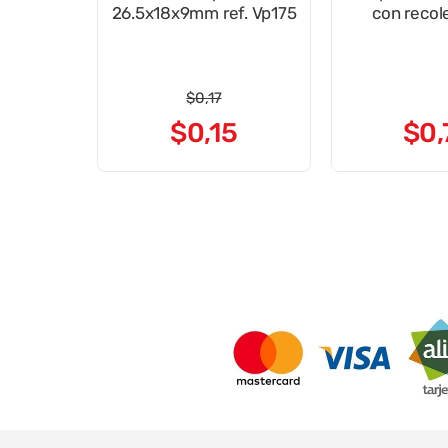
26.5x18x9mm ref. Vp175
con recol
$
0
,
17
$
0
,
15
$
0
,