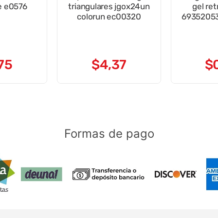
e e0576
triangulares jgox24un
gel ret
colorun ec00320
6935205
75
$
4
,
37
$
Formas de pago