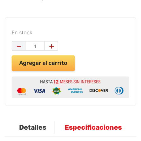
9
.
impresora
10
.
cuadernos
En stock
－
＋
Agregar al carrito
Detalles
Especificaciones