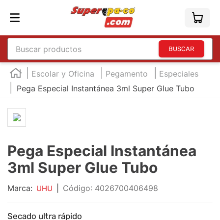
Buscar productos
TÉRMINOS MÁS BUSCADOS
Escolar y Oficina
Pegamento
Especiales
1
.
england
Pega Especial Instantánea 3ml Super Glue Tubo
2
.
marcador e300
3
.
edding e360
4
.
england sound
Pega Especial Instantánea
5
.
mouse
3ml Super Glue Tubo
6
.
marcadores
7
.
audifonos
Marca:
|
:
4026700406498
UHU
8
.
teclado
Secado ultra rápido