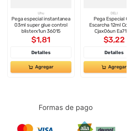
Uhu
DELI
Pega especial instantanea
Pega Especial C
03ml super glue control
Escarcha 12ml Col
blisterx1un 36015
Cjax06un Ea711
$
1
,
81
$
3
,
22
Detalles
Detalles
Agregar
Agregar
Formas de pago