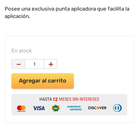
9
.
impresora
Posee una exclusiva punta aplicadora que facilita la
aplicación,
10
.
calculadora
En stock
－
＋
Agregar al carrito