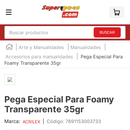
Buscar productos
TÉRMINOS MÁS BUSCADOS
Arte y Manualidades
Manualidades
1
.
england
Accesorios para manualidades
Pega Especial Para
Foamy Transparente 35gr
2
.
marcador e300
3
.
edding e360
4
.
england sound
5
.
mouse
Pega Especial Para Foamy
6
.
marcadores
Transparente 35gr
7
.
audifonos
Marca:
|
:
7891153003733
ACRILEX
8
.
teclado