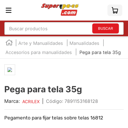
Buscar productos
TÉRMINOS MÁS BUSCADOS
Arte y Manualidades
Manualidades
1
.
england
Accesorios para manualidades
Pega para tela 35g
2
.
marcador e300
3
.
edding e360
4
.
england sound
Pega para tela 35g
5
.
mouse
6
.
marcadores
Marca:
|
:
7891153168128
ACRILEX
7
.
audifonos
Pegamento para fijar telas sobre telas 16812
8
.
teclado