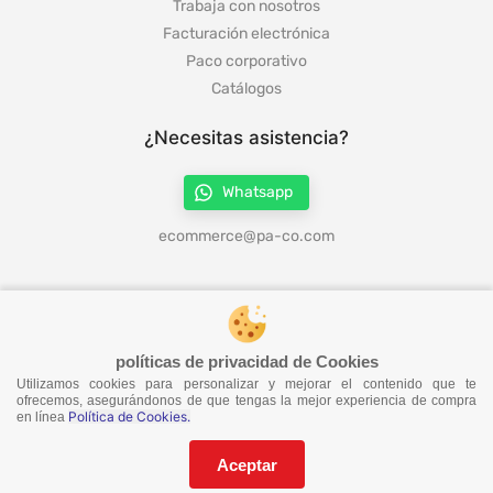
Trabaja con nosotros
Facturación electrónica
Paco corporativo
Catálogos
¿Necesitas asistencia?
Whatsapp
ecommerce@pa-co.com
¡Síguenos en redes!
políticas de privacidad de Cookies
Utilizamos cookies para personalizar y mejorar el contenido que te
¡No te pierdas nuestras ofertas!
ofrecemos, asegurándonos de que tengas la mejor experiencia de compra
Política de Cookies.
en línea
Suscríbete a nuestro Catalogo
Aceptar