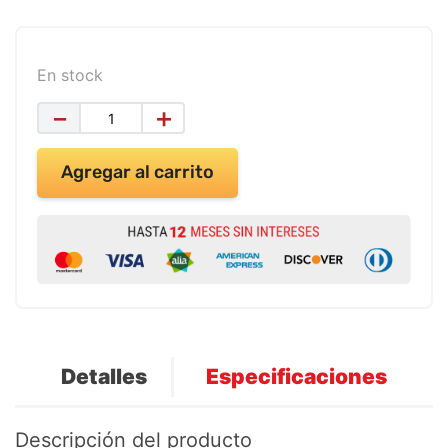
9
.
impresora
10
.
calculadora
En stock
－
＋
Agregar al carrito
Detalles
Especificaciones
Descripción del producto