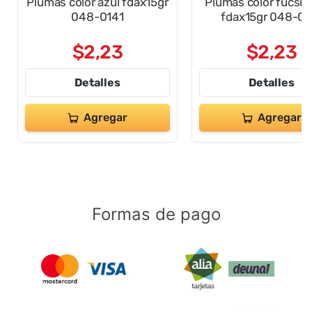
Plumas color azul fdax15gr
Plumas color fucsia
048-0141
fdax15gr 048-01
$
2
,
23
$
2
,
23
Detalles
Detalles
Agregar
Agregar
Formas de pago