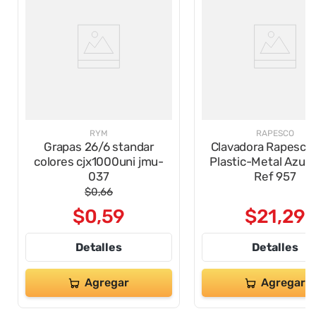
RYM
RAPESCO
Grapas 26/6 standar
Clavadora Rapesco
colores cjx1000uni jmu-
Plastic-Metal Azul-
037
Ref 957
$
0
,
66
$
0
,
59
$
21
,
29
Detalles
Detalles
Agregar
Agregar