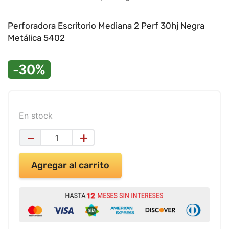
9
.
impresora
10
.
cuadernos
Perforadora Escritorio Mediana 2 Perf 30hj Negra
Metálica 5402
-30%
En stock
－
＋
Agregar al carrito