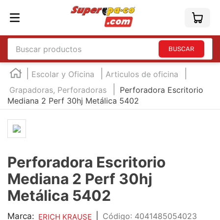
Buscar productos
TÉRMINOS MÁS BUSCADOS
Escolar y Oficina
Articulos de oficina
1
.
england
Grapadoras, Perforadoras
Perforadora Escritorio
Mediana 2 Perf 30hj Metálica 5402
2
.
marcador e300
3
.
edding e360
4
.
england sound
5
.
mouse
Perforadora Escritorio
6
.
marcadores
Mediana 2 Perf 30hj
7
.
audifonos
Metálica 5402
8
.
teclado
Marca:
|
:
4041485054023
ERICH KRAUSE