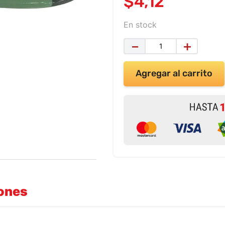
$
4
,
12
En stock
－
＋
Agregar al carrito
iones