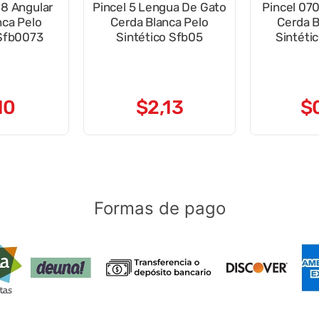
#8 Angular
Pincel 5 Lengua De Gato
Pincel 07
nca Pelo
Cerda Blanca Pelo
Cerda B
 Sfb0073
Sintético Sfb05
Sintéti
10
$
2
,
13
$
Formas de pago