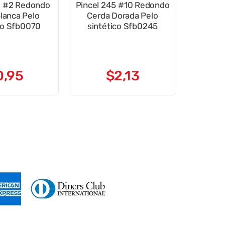
0 #2 Redondo
Pincel 245 #10 Redondo
lanca Pelo
Cerda Dorada Pelo
co Sfb0070
sintético Sfb0245
0
,
95
$
2
,
13