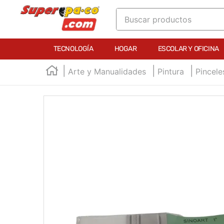
Buscar productos
TÉRMINOS MÁS BUSCADOS
TECNOLOGÍA
HOGAR
ESCOLAR Y OFICINA
1
.
england
Arte y Manualidades
Pintura
Pincele
2
.
marcador e300
3
.
edding e360
4
.
england sound
5
.
mouse
6
.
marcadores
7
.
audifonos
8
.
teclado
9
.
impresora
10
.
masa moldear vaso 150gr