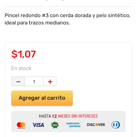
9
.
impresora
10
.
calculadora
Pincel redondo #3 con cerda dorada y pelo sintético,
ideal para trazos medianos.
$
1
,
07
En stock
－
＋
Agregar al carrito