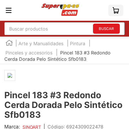
Buscar productos
TÉRMINOS MÁS BUSCADOS
Arte y Manualidades
Pintura
1
.
england
Pinceles y accesorios
Pincel 183 #3 Redondo
Cerda Dorada Pelo Sintético Sfb0183
2
.
marcador e300
3
.
edding e360
4
.
england sound
5
.
mouse
Pincel 183 #3 Redondo
6
.
audifonos
Cerda Dorada Pelo Sintético
7
.
marcadores
Sfb0183
8
.
teclado
Marca:
|
:
6924309022478
SINOART