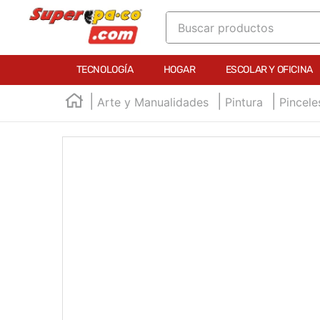
Buscar productos
TÉRMINOS MÁS BUSCADOS
TECNOLOGÍA
HOGAR
ESCOLAR Y OFICINA
1
.
england
Arte y Manualidades
Pintura
Pincele
2
.
marcador e300
3
.
edding e360
4
.
england sound
5
.
mouse
6
.
marcadores
7
.
audifonos
8
.
teclado
9
.
impresora
10
.
masa moldear vaso 150gr