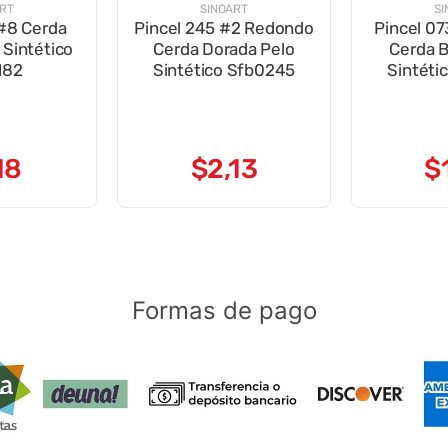
ART
SINOART
SI
 #8 Cerda
Pincel 245 #2 Redondo
Pincel 07
 Sintético
Cerda Dorada Pelo
Cerda B
182
Sintético Sfb0245
Sintéti
18
$
2
,
13
$
Formas de pago