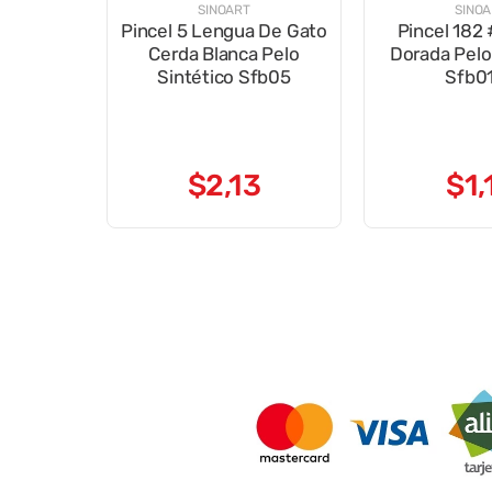
SINOART
SINO
Pincel 5 Lengua De Gato
Pincel 182
Cerda Blanca Pelo
Dorada Pelo
Sintético Sfb05
Sfb0
$
2
,
13
$
1
,