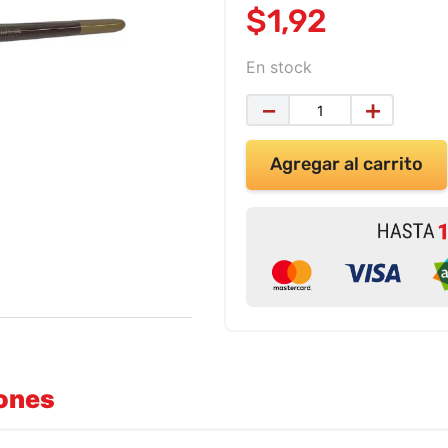
$
1
,
92
En stock
－
＋
Agregar al carrito
iones