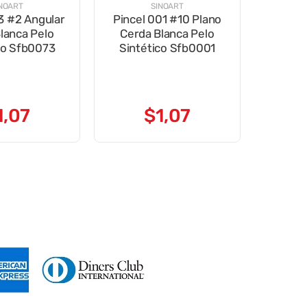
NOART
SINOART
3 #2 Angular
Pincel 001 #10 Plano
lanca Pelo
Cerda Blanca Pelo
co Sfb0073
Sintético Sfb0001
1
,
07
$
1
,
07