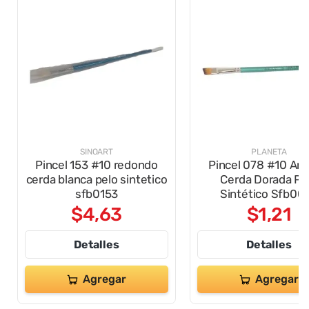
SINOART
PLANETA
Pincel 153 #10 redondo
Pincel 078 #10 Ang
cerda blanca pelo sintetico
Cerda Dorada Pe
sfb0153
Sintético Sfb00
$
4
,
63
$
1
,
21
Detalles
Detalles
Agregar
Agregar