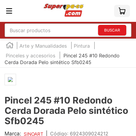
Buscar productos
TÉRMINOS MÁS BUSCADOS
Arte y Manualidades
Pintura
1
.
england
Pinceles y accesorios
Pincel 245 #10 Redondo
Cerda Dorada Pelo sintético Sfb0245
2
.
marcador e300
3
.
edding e360
4
.
england sound
5
.
mouse
Pincel 245 #10 Redondo
6
.
marcadores
Cerda Dorada Pelo sintético
7
.
audifonos
Sfb0245
8
.
teclado
Marca:
|
:
6924309024212
SINOART