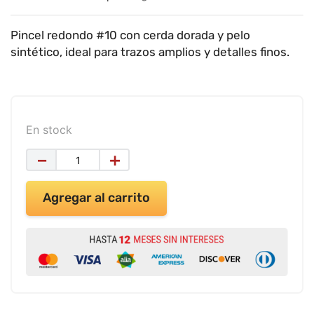
9
.
impresora
10
.
cuadernos
Pincel redondo #10 con cerda dorada y pelo
sintético, ideal para trazos amplios y detalles finos.
En stock
－
＋
Agregar al carrito