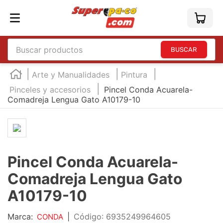
Buscar productos
TÉRMINOS MÁS BUSCADOS
Arte y Manualidades
Pintura
1
.
england
Pinceles y accesorios
Pincel Conda Acuarela-
Comadreja Lengua Gato A10179-10
2
.
marcador e300
3
.
edding e360
4
.
england sound
5
.
mouse
Pincel Conda Acuarela-
6
.
marcadores
Comadreja Lengua Gato
7
.
audifonos
A10179-10
8
.
teclado
Marca:
|
:
6935249964605
CONDA