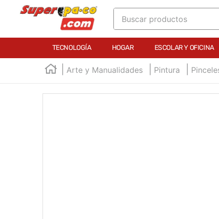
Buscar productos
TÉRMINOS MÁS BUSCADOS
TECNOLOGÍA
HOGAR
ESCOLAR Y OFICINA
1
.
england
Arte y Manualidades
Pintura
Pincele
2
.
marcador e300
3
.
edding e360
4
.
england sound
5
.
mouse
6
.
marcadores
7
.
audifonos
8
.
teclado
9
.
impresora
10
.
masa moldear vaso 150gr