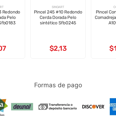
ART
SINOART
C
#3 Redondo
Pincel 245 #10 Redondo
Pincel Co
ada Pelo
Cerda Dorada Pelo
Comadreja
 Sfb0183
sintético Sfb0245
A10
07
$
2
,
13
$
Formas de pago