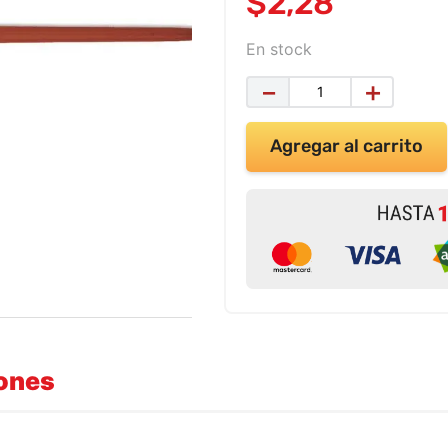
$
2
,
28
En stock
－
＋
Agregar al carrito
iones