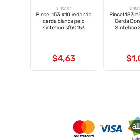
SINOART
SINO
Pincel 153 #10 redondo
Pincel 183 
cerda blanca pelo
Cerda Dor
sintetico sfb0153
Sintético
$
4
,
63
$
1
,