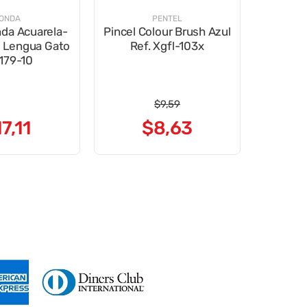
ONDA
PENTEL
nda Acuarela-
Pincel Colour Brush Azul
 Lengua Gato
Ref. Xgfl-103x
179-10
$
9
,
59
17
,
11
$
8
,
63