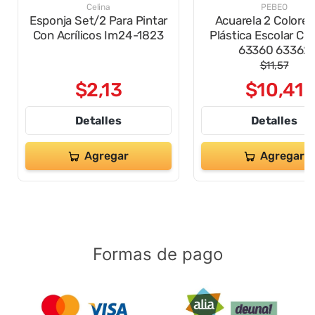
Celina
PEBEO
Esponja Set/2 Para Pintar
Acuarela 2 Colores
Con Acrílicos Im24-1823
Plástica Escolar C P
63360 63362
$
11
,
57
$
2
,
13
$
10
,
41
Detalles
Detalles
Agregar
Agregar
Formas de pago