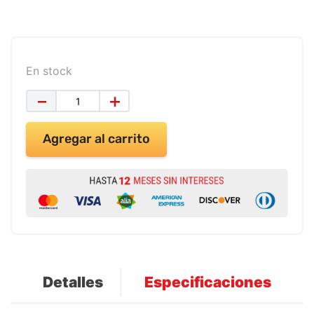
9
.
impresora
10
.
calculadora
En stock
－
＋
Agregar al carrito
Detalles
Especificaciones