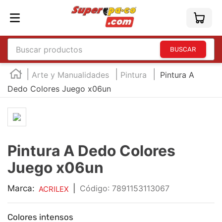
Buscar productos
TÉRMINOS MÁS BUSCADOS
Arte y Manualidades
Pintura
Pintura A
1
.
england
Dedo Colores Juego x06un
2
.
marcador e300
3
.
edding e360
4
.
england sound
Pintura A Dedo Colores
5
.
mouse
Juego x06un
6
.
marcadores
Marca:
|
:
7891153113067
ACRILEX
7
.
audifonos
8
.
teclado
Colores intensos