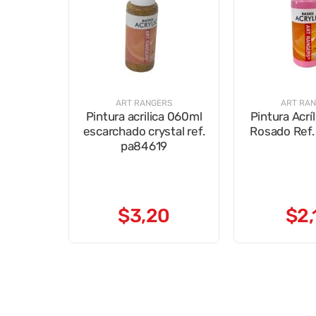
ART RANGERS
ART RA
Pintura acrilica 060ml
Pintura Acrí
escarchado crystal ref.
Rosado Ref.
pa84619
$
3
,
20
$
2
,