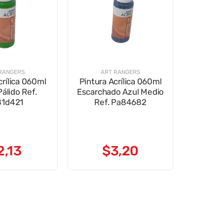
RANGERS
ART RANGERS
crílica 060ml
Pintura Acrílica 060ml
álido Ref.
Escarchado Azul Medio
81d421
Ref. Pa84682
2
,
13
$
3
,
20