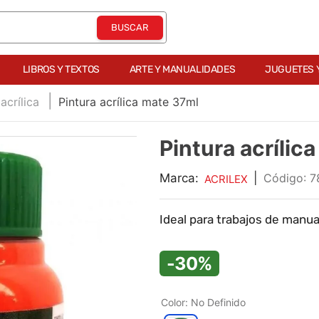
LIBROS Y TEXTOS
ARTE Y MANUALIDADES
JUGUETES 
acrílica
Pintura acrílica mate 37ml
Pintura acrílic
Marca:
|
:
7
ACRILEX
Ideal para trabajos de manu
-30%
Color
:
No Definido