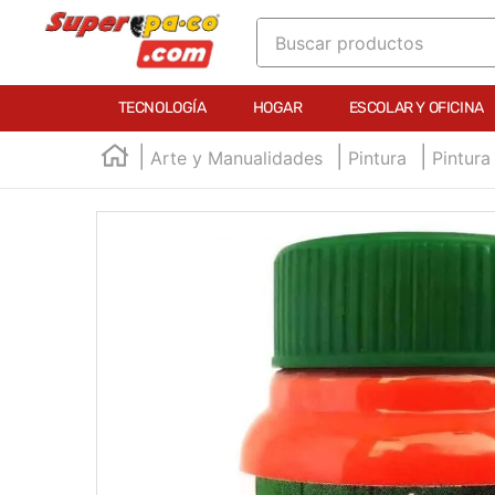
Buscar productos
TÉRMINOS MÁS BUSCADOS
TECNOLOGÍA
HOGAR
ESCOLAR Y OFICINA
1
.
england
Arte y Manualidades
Pintura
Pintura 
2
.
marcador e300
3
.
edding e360
4
.
england sound
5
.
mouse
6
.
marcadores
7
.
audifonos
8
.
teclado
9
.
impresora
10
.
masa moldear vaso 150gr