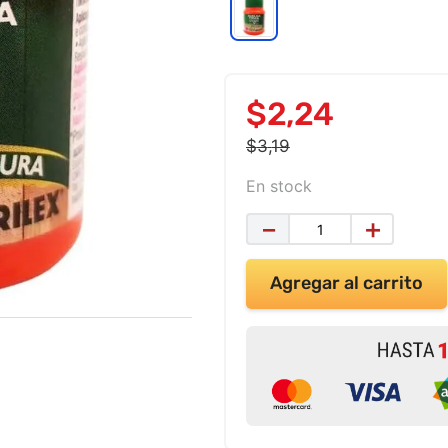
$
2
,
24
$
3
,
19
En stock
－
＋
Agregar al carrito