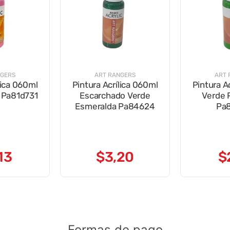
NGERS
ART RANGERS
ART 
lica 060ml
Pintura Acrílica 060ml
Pintura A
 Pa81d731
Escarchado Verde
Verde P
Esmeralda Pa84624
Pa
13
$
3
,
20
$
Formas de pago