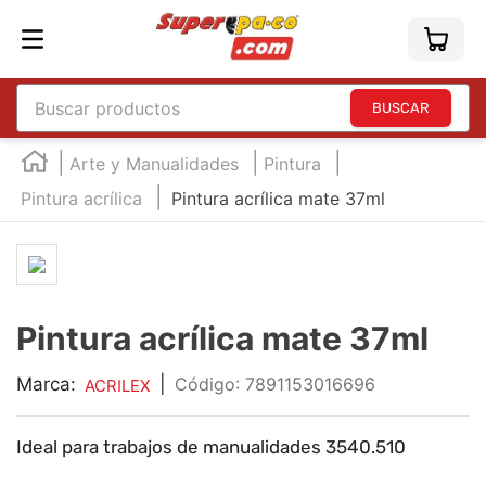
Buscar productos
TÉRMINOS MÁS BUSCADOS
Arte y Manualidades
Pintura
1
.
england
Pintura acrílica
Pintura acrílica mate 37ml
2
.
marcador e300
3
.
edding e360
4
.
england sound
Pintura acrílica mate 37ml
5
.
mouse
6
.
marcadores
Marca:
|
:
7891153016696
ACRILEX
7
.
audifonos
Ideal para trabajos de manualidades 3540.510
8
.
teclado