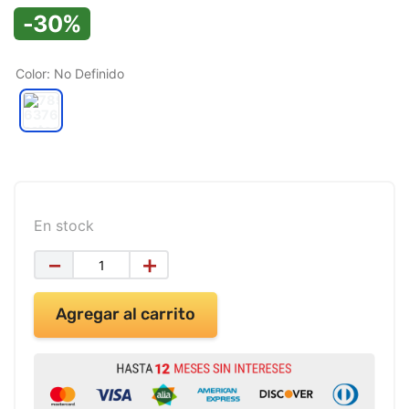
9
.
impresora
-30%
10
.
masa moldear vaso 150gr
Color
:
No Definido
En stock
－
＋
Agregar al carrito