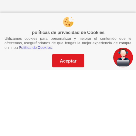
¡Síguenos en redes!
políticas de privacidad de Cookies
Utilizamos cookies para personalizar y mejorar el contenido que te
¡No te pierdas nuestras ofertas!
ofrecemos, asegurándonos de que tengas la mejor experiencia de compra
Política de Cookies.
en línea
Suscríbete a nuestro Catalogo
Aceptar
He leído y acepto los
Términos y Condiciones
de este sitio y la
Política de Privacidad de datos.