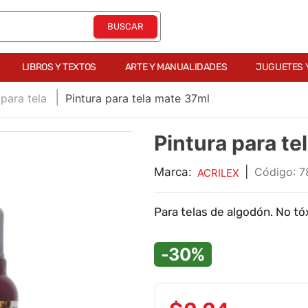
LIBROS Y TEXTOS
ARTE Y MANUALIDADES
JUGUETES 
 para tela
Pintura para tela mate 37ml
Pintura para te
Marca:
|
:
7
ACRILEX
Para telas de algodón. No t
-30%