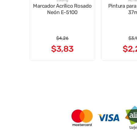
Edding
Acril
Marcador Acrílico Rosado
Pintura para
Neón E-5100
37m
$
4
,
26
$
3
,
$
3
,
83
$
2
,