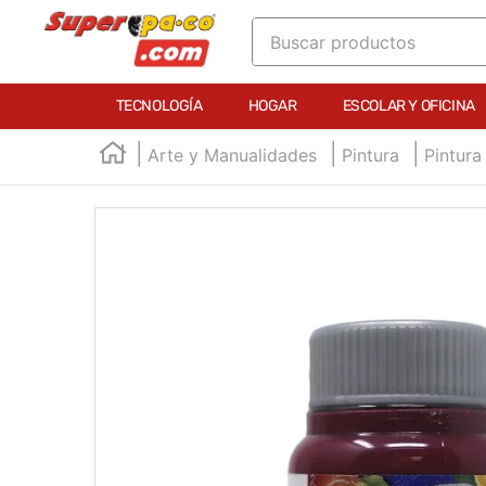
Buscar productos
TÉRMINOS MÁS BUSCADOS
TECNOLOGÍA
HOGAR
ESCOLAR Y OFICINA
1
.
england
Arte y Manualidades
Pintura
Pintura
2
.
marcador e300
3
.
edding e360
4
.
england sound
5
.
mouse
6
.
marcadores
7
.
audifonos
8
.
teclado
9
.
impresora
10
.
calculadora