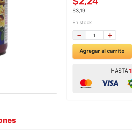
$
2
,
24
$
3
,
19
En stock
－
＋
Agregar al carrito
iones