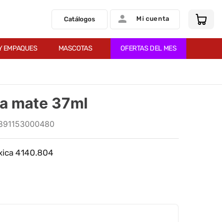
Mi cuenta
Catálogos
Y EMPAQUES
MASCOTAS
OFERTAS DEL MES
la mate 37ml
891153000480
óxica 4140.804