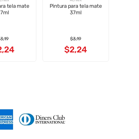
crilex
Acrilex
ara tela mate
Pintura para tela mate
37ml
37ml
$
3
,
19
$
3
,
19
2
,
24
$
2
,
24