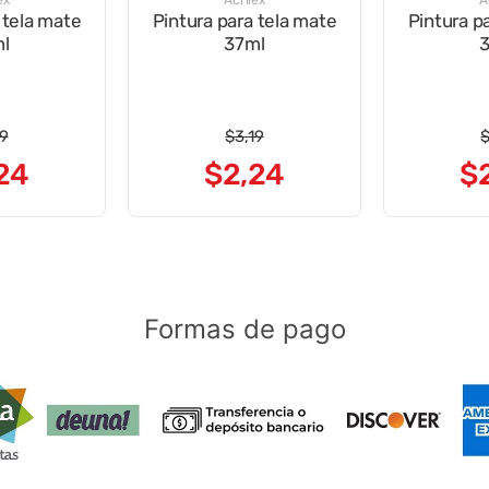
ex
Acrilex
A
 tela mate
Pintura para tela mate
Pintura p
l
37ml
19
$
3
,
19
24
$
2
,
24
$
Formas de pago