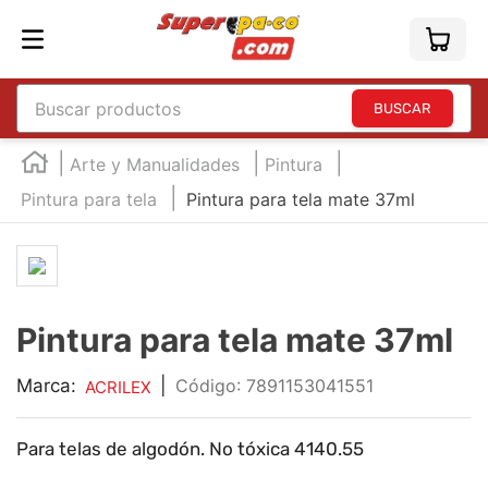
Buscar productos
TÉRMINOS MÁS BUSCADOS
Arte y Manualidades
Pintura
1
.
england
Pintura para tela
Pintura para tela mate 37ml
2
.
marcador e300
3
.
edding e360
4
.
england sound
Pintura para tela mate 37ml
5
.
mouse
6
.
audifonos
Marca:
|
:
7891153041551
ACRILEX
7
.
marcadores
Para telas de algodón. No tóxica 4140.55
8
.
teclado