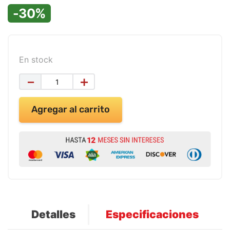
9
.
impresora
-30%
10
.
calculadora
En stock
－
＋
Agregar al carrito
Detalles
Especificaciones