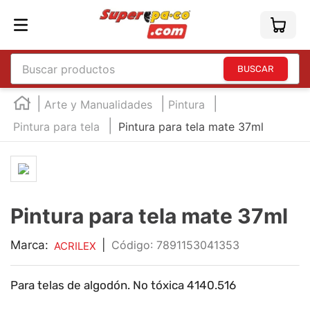
Buscar productos
TÉRMINOS MÁS BUSCADOS
Arte y Manualidades
Pintura
1
.
england
Pintura para tela
Pintura para tela mate 37ml
2
.
marcador e300
3
.
edding e360
4
.
england sound
Pintura para tela mate 37ml
5
.
mouse
6
.
marcadores
Marca:
|
:
7891153041353
ACRILEX
7
.
audifonos
Para telas de algodón. No tóxica 4140.516
8
.
teclado