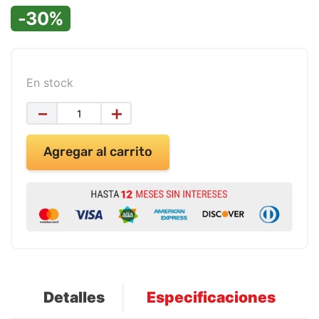
9
.
impresora
-30%
10
.
masa moldear vaso 150gr
En stock
－
＋
Agregar al carrito
Detalles
Especificaciones