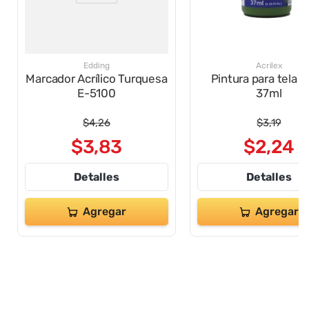
Edding
Acrilex
Marcador Acrílico Turquesa
Pintura para tela 
E-5100
37ml
$
4
,
26
$
3
,
19
$
3
,
83
$
2
,
24
Detalles
Detalles
Agregar
Agregar