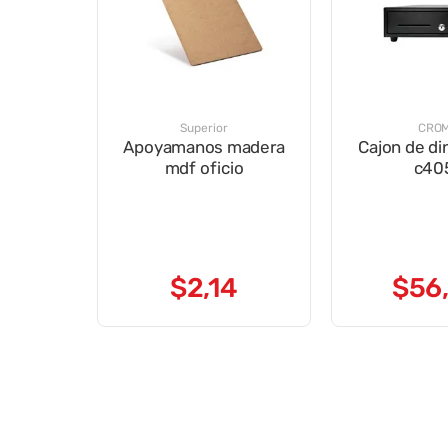
Superior
CRO
Apoyamanos madera
Cajon de di
mdf oficio
c40
$
2
,
14
$
56