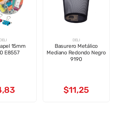
DELI
DELI
papel 15mm
Basurero Metálico
50 E8557
Mediano Redondo Negro
9190
4
,
83
$
11
,
25