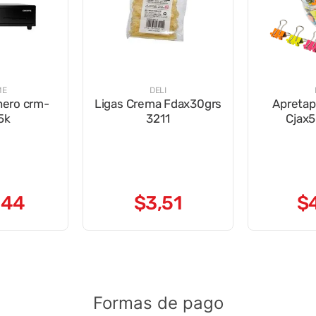
ME
DELI
nero crm-
Ligas Crema Fdax30grs
Apreta
5k
3211
Cjax
,
44
$
3
,
51
$
Formas de pago