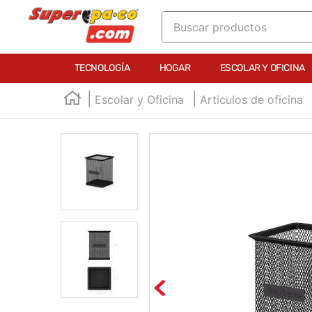
Buscar productos
TÉRMINOS MÁS BUSCADOS
TECNOLOGÍA
HOGAR
ESCOLAR Y OFICINA
1
.
england
Escolar y Oficina
Articulos de oficina
2
.
marcador e300
3
.
edding e360
4
.
england sound
5
.
mouse
6
.
marcadores
7
.
audifonos
8
.
teclado
9
.
impresora
10
.
calculadora