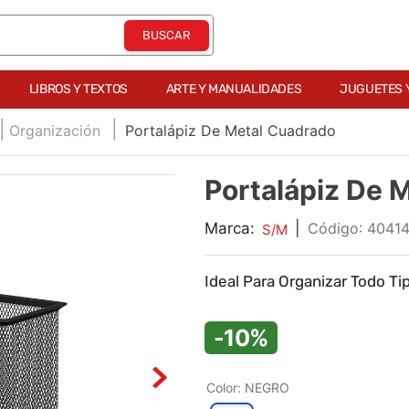
LIBROS Y TEXTOS
ARTE Y MANUALIDADES
JUGUETES 
Organización
Portalápiz De Metal Cuadrado
Portalápiz De 
Marca:
|
:
4041
S/M
Ideal Para Organizar Todo Ti
-10%
Color
:
NEGRO