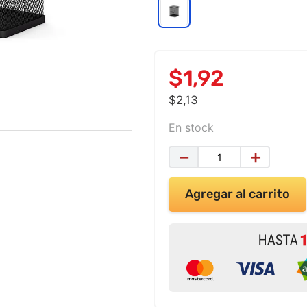
$
1
,
92
$
2
,
13
En stock
－
＋
Agregar al carrito