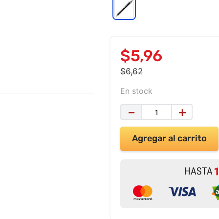
$
5
,
96
$
6
,
62
En stock
－
＋
Agregar al carrito