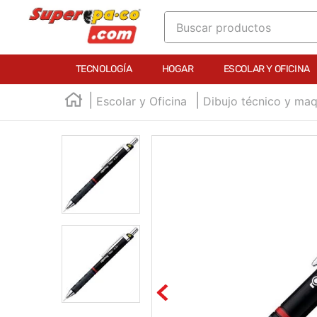
Buscar productos
TÉRMINOS MÁS BUSCADOS
TECNOLOGÍA
HOGAR
ESCOLAR Y OFICINA
1
.
england
Escolar y Oficina
Dibujo técnico y maq
2
.
marcador e300
3
.
edding e360
4
.
england sound
5
.
mouse
6
.
marcadores
7
.
audifonos
8
.
teclado
9
.
impresora
10
.
calculadora