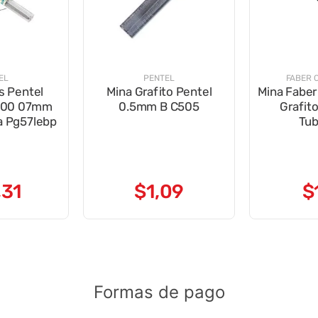
EL
PENTEL
FABER 
s Pentel
Mina Grafito Pentel
Mina Fabe
500 07mm
0.5mm B C505
Grafit
na Pg57lebp
Tub
,
31
$
1
,
09
$
Formas de pago