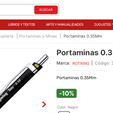
LIBROS Y TEXTOS
ARTE Y MANUALIDADES
JUGUETES 
uetería
Portaminas y Minas
Portaminas 0.35Mm
Portaminas 0
Marca:
|
:
ROTRING
Portaminas 0.35Mm
-10%
Color
:
Negro