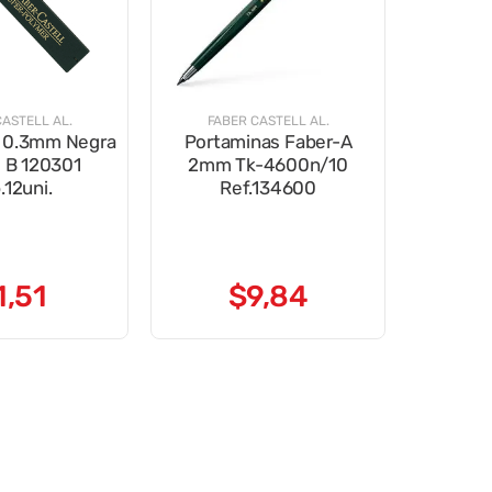
CASTELL AL.
FABER CASTELL AL.
r 0.3mm Negra
Portaminas Faber-A
o B 120301
2mm Tk-4600n/10
.12uni.
Ref.134600
1
,
51
$
9
,
84