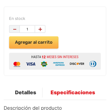
9
.
impresora
10
.
calculadora
En stock
－
＋
Agregar al carrito
Detalles
Especificaciones
Descripción del producto