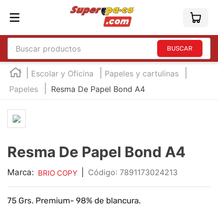
Buscar productos
TÉRMINOS MÁS BUSCADOS
Escolar y Oficina
Papeles y cartulinas
1
.
england
Papeles
Resma De Papel Bond A4
2
.
marcador e300
3
.
edding e360
4
.
england sound
Resma De Papel Bond A4
5
.
mouse
6
.
audifonos
Marca:
|
:
7891173024213
BRIO COPY
7
.
marcadores
75 Grs. Premium- 98% de blancura.
8
.
teclado