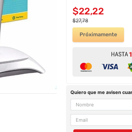
$
22
,
22
$
27
,
78
Próximamente
Quiero que me avisen cuan