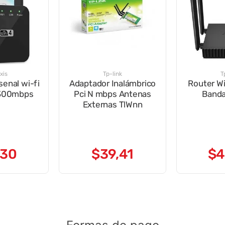
xis
Tp-link
T
senal wi-fi
Adaptador Inalámbrico
Router Wi
 300mbps
Pci N mbps Antenas
Band
Externas TlWnn
30
$
39
,
41
$
4