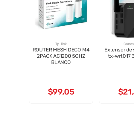
Tp-link
Conex
ROUTER MESH DECO M4
Extensor de 
2PACK AC1200 5GHZ
tx-wrt017
BLANCO
$
99
,
05
$
21
,