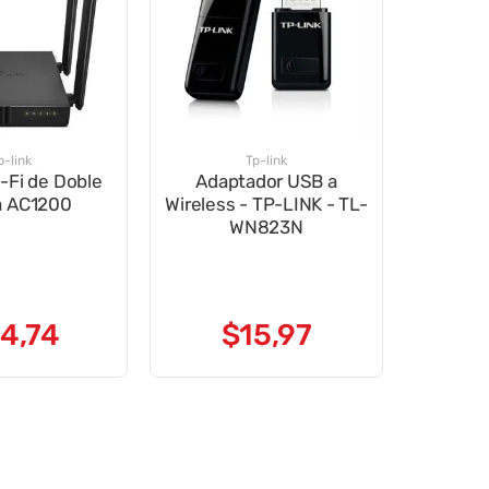
p-link
Tp-link
-Fi de Doble
Adaptador USB a
a AC1200
Wireless - TP-LINK - TL-
WN823N
4
,
74
$
15
,
97