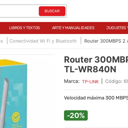
LIBROS Y TEXTOS
ARTE Y MANUALIDADES
JUGUETES 
os
Conectividad Wi Fi y Bluetooth
Router 300MBPS 2 
Router 300MBP
TL-WR840N
Marca:
|
:
6
TP-LINK
Velocidad máxima 300 MBPS
-20%