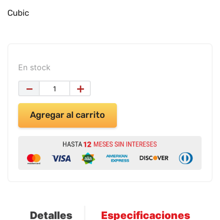
9
.
impresora
Cubic
10
.
calculadora
En stock
－
＋
Agregar al carrito
Detalles
Especificaciones