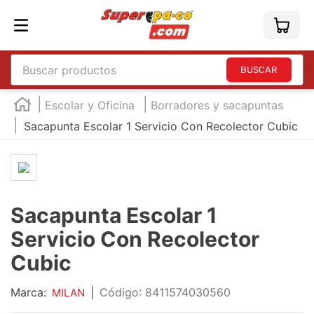
Buscar productos
TÉRMINOS MÁS BUSCADOS
Escolar y Oficina
Borradores y sacapuntas
1
.
england
Sacapunta Escolar 1 Servicio Con Recolector Cubic
2
.
marcador e300
3
.
edding e360
4
.
england sound
Sacapunta Escolar 1
5
.
mouse
Servicio Con Recolector
6
.
marcadores
Cubic
7
.
audifonos
Marca:
|
:
8411574030560
MILAN
8
.
teclado