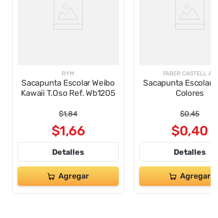
RYM
FABER CASTELL AL.
Sacapunta Escolar Weibo
Sacapunta Escolar V
Kawaii T.Oso Ref. Wb1205
Colores
$
1
,
84
$
0
,
45
$
1
,
66
$
0
,
40
Detalles
Detalles
Agregar
Agregar