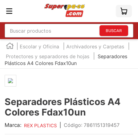
Buscar productos
TÉRMINOS MÁS BUSCADOS
Escolar y Oficina
Archivadores y Carpetas
1
.
england
Protectores y separadores de hojas
Separadores
Plásticos A4 Colores Fdax10un
2
.
marcador e300
3
.
edding e360
4
.
england sound
5
.
mouse
Separadores Plásticos A4
6
.
marcadores
Colores Fdax10un
7
.
audifonos
Marca:
|
:
7861151319457
REX PLASTICS
8
.
teclado