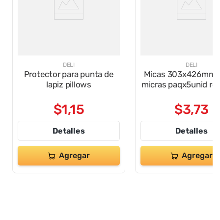
DELI
DELI
Protector para punta de
Micas 303x426mm 
lapiz pillows
micras paqx5unid re
$
1
,
15
$
3
,
73
Detalles
Detalles
Agregar
Agregar