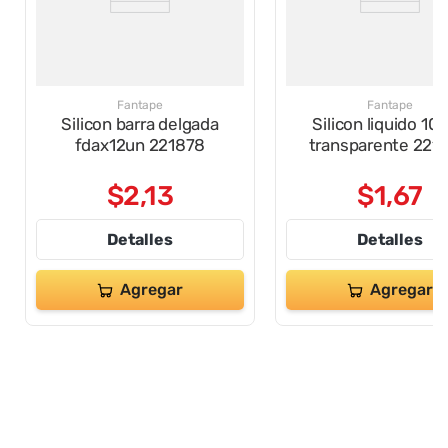
Fantape
Fantape
Silicon barra delgada
Silicon liquido 10
fdax12un 221878
transparente 221
$
2
,
13
$
1
,
67
Detalles
Detalles
Agregar
Agregar