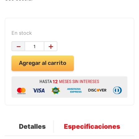
9
.
impresora
10
.
masa moldear vaso 150gr
En stock
－
＋
Agregar al carrito
Detalles
Especificaciones