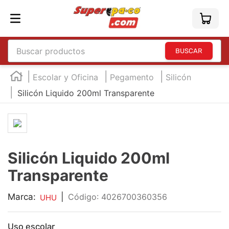
Buscar productos
TÉRMINOS MÁS BUSCADOS
Escolar y Oficina
Pegamento
Silicón
1
.
england
Silicón Liquido 200ml Transparente
2
.
marcador e300
3
.
edding e360
4
.
england sound
Silicón Liquido 200ml
5
.
mouse
Transparente
6
.
marcadores
7
.
audifonos
Marca:
|
:
4026700360356
UHU
8
.
teclado
Uso escolar