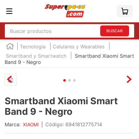
Buscar productos
TÉRMINOS MÁS BUSCADOS
Tecnología
Celulares y Wearables
1
.
england
Smartband y Smartwatch
Smartband Xiaomi Smart
Band 9 - Negro
2
.
marcador e300
3
.
edding e360
4
.
england sound
5
.
mouse
Smartband Xiaomi Smart
6
.
marcadores
Band 9 - Negro
7
.
audifonos
Marca:
|
:
6941812775714
XIAOMI
8
.
teclado