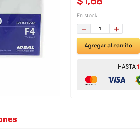
$
1
,
68
En stock
－
＋
Agregar al carrito
iones