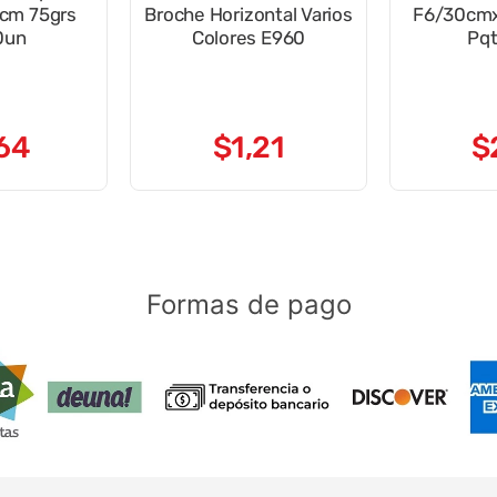
5cm 75grs
Broche Horizontal Varios
F6/30cm
0un
Colores E960
Pq
64
$
1
,
21
$
Formas de pago