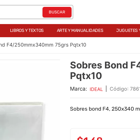
LIBROS Y TEXTOS
ARTE Y MANUALIDADES
JUGUETES 
ond F4/250mmx340mm 75grs Pqtx10
Sobres Bond 
Pqtx10
Marca:
|
:
786
IDEAL
Sobres bond F4, 250x340 mm