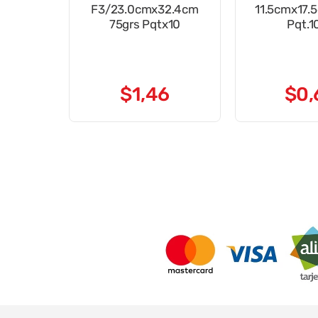
F3/23.0cmx32.4cm
11.5cmx17.
75grs Pqtx10
Pqt.1
$
1
,
46
$
0
,