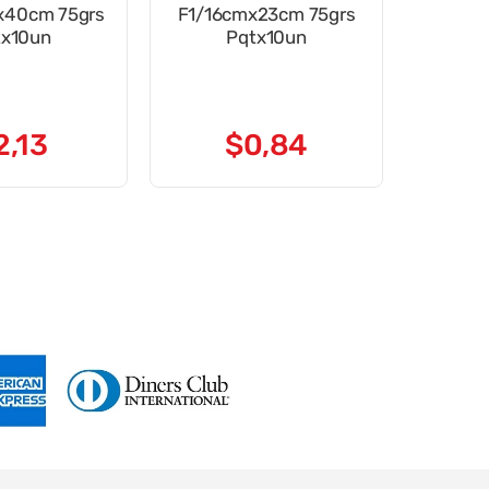
x40cm 75grs
F1/16cmx23cm 75grs
tx10un
Pqtx10un
2
,
13
$
0
,
84