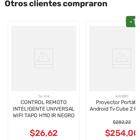
Otros clientes compraron
-1
Tp-link
WANBO
CONTROL REMOTO
Proyector Portáti
INTELIGENTE UNIVERSAL
Android Tv Cube 2 Pr
WIFI TAPO H110 IR NEGRO
$
282
,
22
$
26
,
62
$
254
,
00