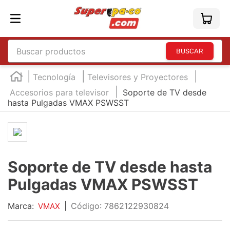
Buscar productos
TÉRMINOS MÁS BUSCADOS
Tecnología
Televisores y Proyectores
1
.
england
Accesorios para televisor
Soporte de TV desde
hasta Pulgadas VMAX PSWSST
2
.
marcador e300
3
.
edding e360
4
.
england sound
5
.
mouse
Soporte de TV desde hasta
6
.
marcadores
Pulgadas VMAX PSWSST
7
.
audifonos
Marca:
|
:
7862122930824
VMAX
8
.
teclado