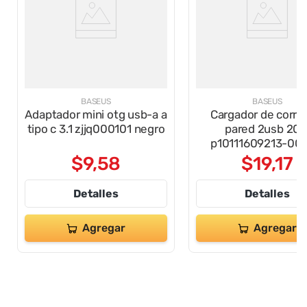
BASEUS
BASEUS
Adaptador mini otg usb-a a
Cargador de corri
tipo c 3.1 zjjq000101 negro
pared 2usb 20
p10111609213-00 
blanco
$
9
,
58
$
19
,
17
Detalles
Detalles
Agregar
Agregar