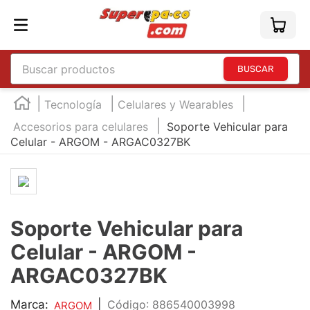
Buscar productos
TÉRMINOS MÁS BUSCADOS
Tecnología
Celulares y Wearables
1
.
england
Accesorios para celulares
Soporte Vehicular para
Celular - ARGOM - ARGAC0327BK
2
.
marcador e300
3
.
edding e360
4
.
england sound
5
.
mouse
Soporte Vehicular para
6
.
marcadores
Celular - ARGOM -
7
.
audifonos
ARGAC0327BK
8
.
teclado
Marca:
|
:
886540003998
ARGOM