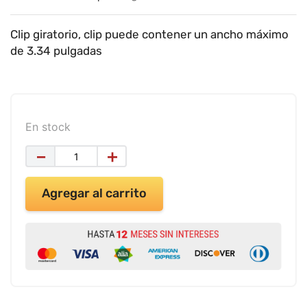
9
.
impresora
10
.
masa moldear vaso 150gr
Clip giratorio, clip puede contener un ancho máximo
de 3.34 pulgadas
En stock
－
＋
Agregar al carrito