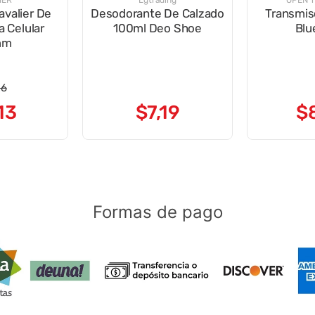
IER
Lgtrading
OPEN 
avalier De
Desodorante De Calzado
Transmis
a Celular
100ml Deo Shoe
Blu
mm
26
13
$
7
,
19
$
Formas de pago