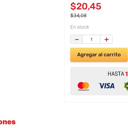
$
20
,
45
$
34
,
08
En stock
－
＋
Agregar al carrito
iones