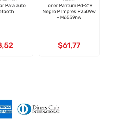
TECNOLOGY
Pantum
or Para auto
Toner Pantum Pd-219
etooth
Negro P Impres P2509w
- M6559nw
8
,
52
$
61
,
77