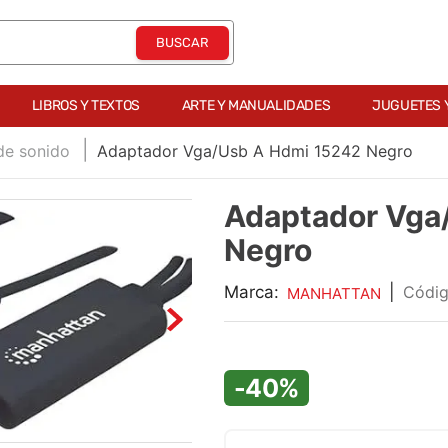
LIBROS Y TEXTOS
ARTE Y MANUALIDADES
JUGUETES 
 de sonido
Adaptador Vga/Usb A Hdmi 15242 Negro
Adaptador Vga
Negro
Marca:
|
MANHATTAN
-40%