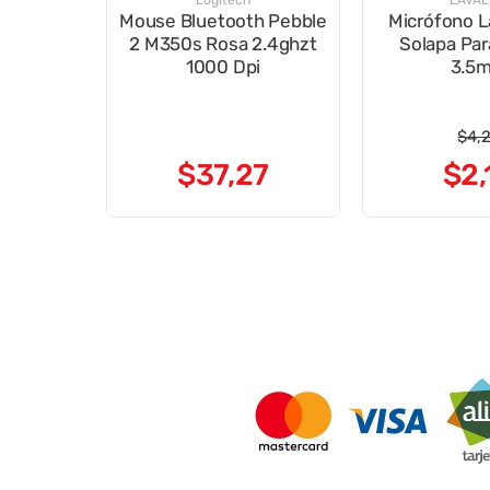
Logitech
LAVAL
Mouse Bluetooth Pebble
Micrófono L
2 M350s Rosa 2.4ghzt
Solapa Par
1000 Dpi
3.5
$
4
,
$
37
,
27
$
2
,