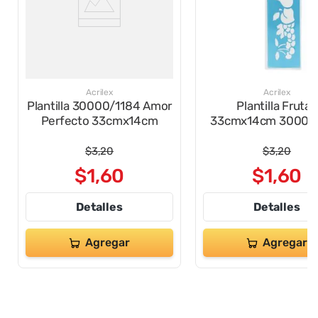
Acrilex
Acrilex
Plantilla 30000/1184 Amor
Plantilla Frutas
Perfecto 33cmx14cm
33cmx14cm 30000/
$
3
,
20
$
3
,
20
$
1
,
60
$
1
,
60
Detalles
Detalles
Agregar
Agregar