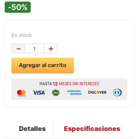
9
.
impresora
-50%
10
.
masa moldear vaso 150gr
En stock
－
＋
Agregar al carrito
Detalles
Especificaciones