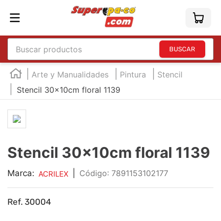
Buscar productos
TÉRMINOS MÁS BUSCADOS
Arte y Manualidades
Pintura
Stencil
1
.
england
Stencil 30x10cm floral 1139
2
.
marcador e300
3
.
edding e360
4
.
england sound
Stencil 30x10cm floral 1139
5
.
mouse
6
.
marcadores
Marca:
|
:
7891153102177
ACRILEX
7
.
audifonos
Ref. 30004
8
.
teclado