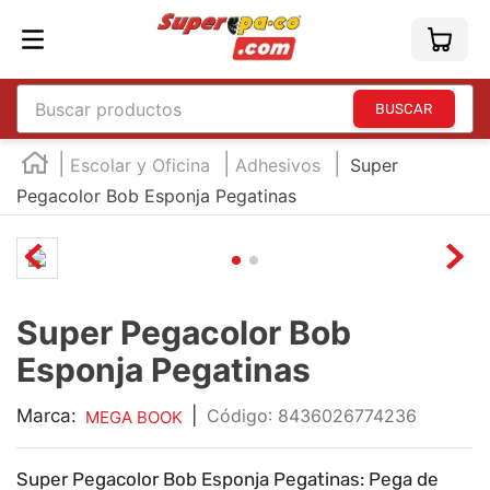
Buscar productos
TÉRMINOS MÁS BUSCADOS
Escolar y Oficina
Adhesivos
Super
1
.
england
Pegacolor Bob Esponja Pegatinas
2
.
marcador e300
3
.
edding e360
4
.
england sound
Super Pegacolor Bob
5
.
mouse
Esponja Pegatinas
6
.
marcadores
Marca:
|
:
8436026774236
MEGA BOOK
7
.
audifonos
8
.
teclado
Super Pegacolor Bob Esponja Pegatinas: Pega de