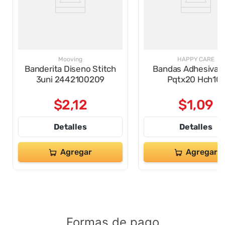
Mooving
HAPPY CARE
Banderita Diseno Stitch
Bandas Adhesivas 
3uni 2442100209
Pqtx20 Hch101
$
2
,
12
$
1
,
09
Detalles
Detalles
Agregar
Agregar
Formas de pago