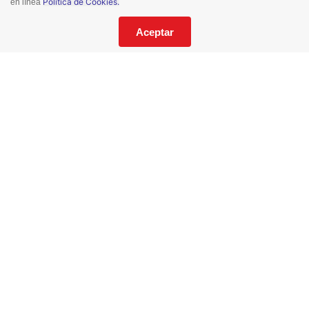
Política de Cookies.
en línea
¡No te pierdas nuestras ofertas!
Suscríbete a nuestro Catalogo
Aceptar
He leído y acepto los
Términos y Condiciones
de este sitio y la
Política de Privacidad de datos.
Suscríbeme
© 2021 Todos los derechos reservados