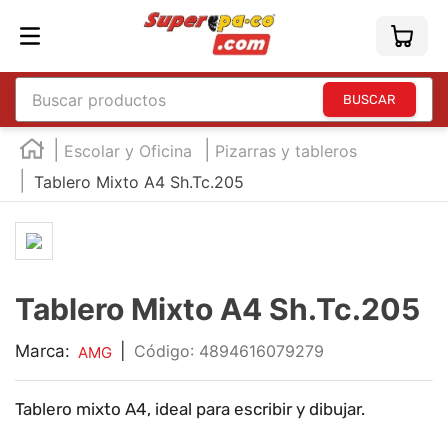
Buscar productos
TÉRMINOS MÁS BUSCADOS
Escolar y Oficina
Pizarras y tableros
1
.
england
Tablero Mixto A4 Sh.Tc.205
2
.
marcador e300
3
.
edding e360
4
.
england sound
Tablero Mixto A4 Sh.Tc.205
5
.
mouse
6
.
marcadores
Marca:
|
:
4894616079279
AMG
7
.
audifonos
Tablero mixto A4, ideal para escribir y dibujar.
8
.
teclado