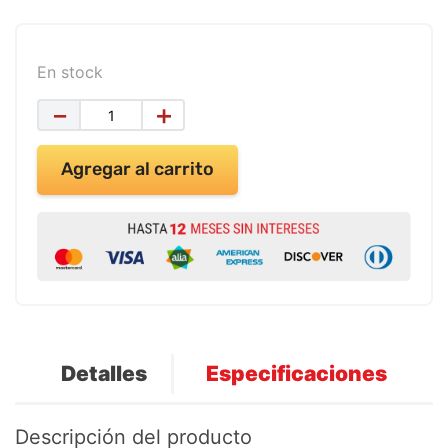
9
.
impresora
10
.
calculadora
En stock
－
＋
Agregar al carrito
Detalles
Especificaciones
Descripción del producto