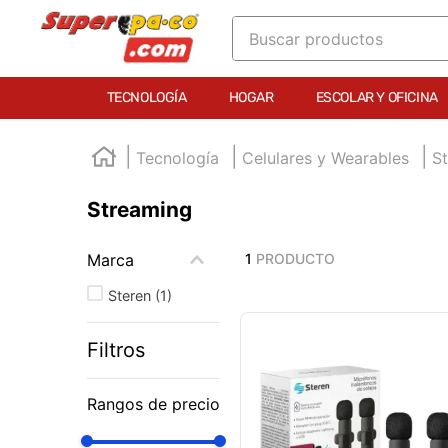
Buscar productos
TÉRMINOS MÁS BUSCADOS
TECNOLOGÍA
HOGAR
ESCOLAR Y OFICINA
1
.
england
2
.
marcador e300
Tecnología
Celulares y Wearables
S
3
.
edding e360
Streaming
4
.
england sound
5
.
mouse
Marca
1
PRODUCTO
6
.
marcadores
Steren
(
1
)
7
.
audifonos
Filtros
8
.
teclado
9
.
impresora
Rangos de precio
10
.
calculadora