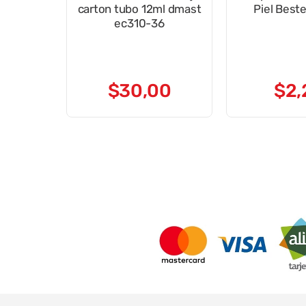
carton tubo 12ml dmast
Piel Bes
ec310-36
$
30
,
00
$
2
,