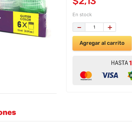
$
2
,
13
En stock
－
＋
Agregar al carrito
iones