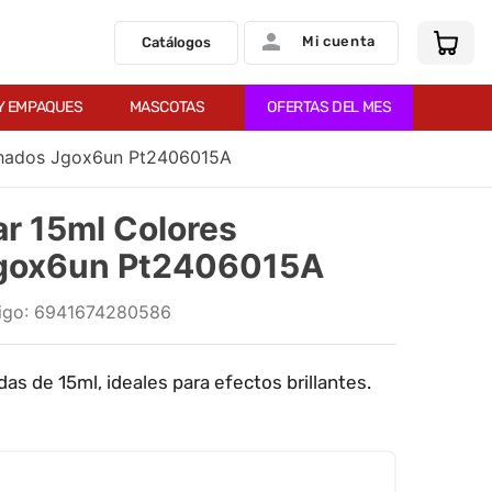
Mi cuenta
Catálogos
Y EMPAQUES
MASCOTAS
OFERTAS DEL MES
chados Jgox6un Pt2406015A
r 15ml Colores
Jgox6un Pt2406015A
:
6941674280586
s de 15ml, ideales para efectos brillantes.