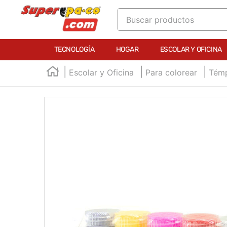
Buscar productos
TÉRMINOS MÁS BUSCADOS
TECNOLOGÍA
HOGAR
ESCOLAR Y OFICINA
1
.
england
Escolar y Oficina
Para colorear
Témp
2
.
marcador e300
3
.
edding e360
4
.
england sound
5
.
mouse
6
.
marcadores
7
.
audifonos
8
.
teclado
9
.
impresora
10
.
calculadora