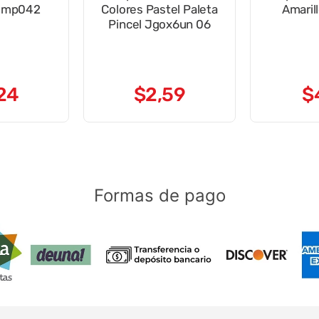
temp042
Colores Pastel Paleta
Amaril
Pincel Jgox6un 06
24
$
2
,
59
$
Formas de pago