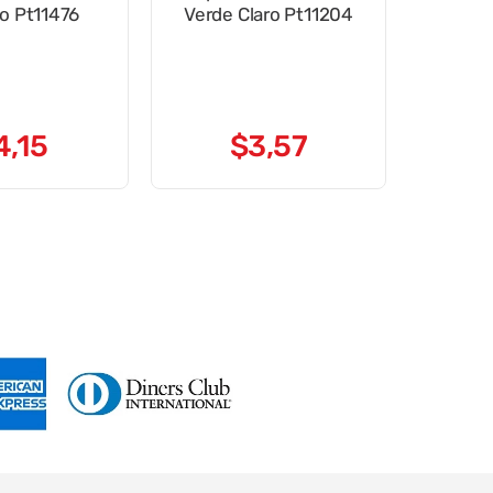
lo Pt11476
Verde Claro Pt11204
4
,
15
$
3
,
57