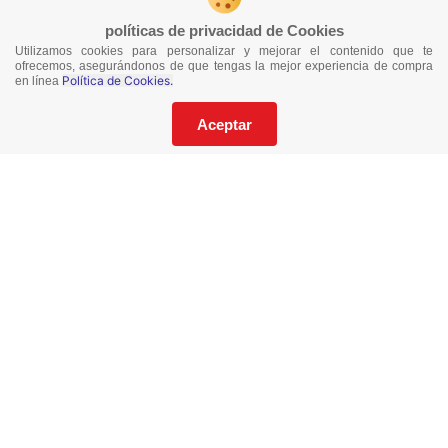
políticas de privacidad de Cookies
Utilizamos cookies para personalizar y mejorar el contenido que te
ofrecemos, asegurándonos de que tengas la mejor experiencia de compra
Política de Cookies.
en línea
¡No te pierdas nuestras ofertas!
Suscríbete a nuestro Catalogo
Aceptar
He leído y acepto los
Términos y Condiciones
de este sitio y la
Política de Privacidad de datos.
Suscríbeme