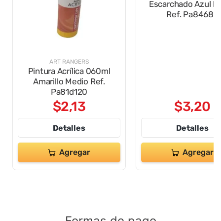
ART RANGERS
ART RANGERS
Pintura Acrílica 060ml
Pintura Acrílica 0
Amarillo Medio Ref.
Escarchado Azul M
Pa81d120
Ref. Pa84682
$
2
,
13
$
3
,
20
Detalles
Detalles
Agregar
Agregar
Formas de pago