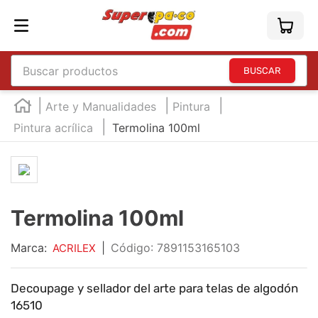
Buscar productos
TÉRMINOS MÁS BUSCADOS
Arte y Manualidades
Pintura
1
.
england
Pintura acrílica
Termolina 100ml
2
.
marcador e300
3
.
edding e360
4
.
england sound
Termolina 100ml
5
.
mouse
Marca:
6
.
marcadores
|
:
7891153165103
ACRILEX
7
.
audifonos
Decoupage y sellador del arte para telas de algodón
8
.
teclado
16510