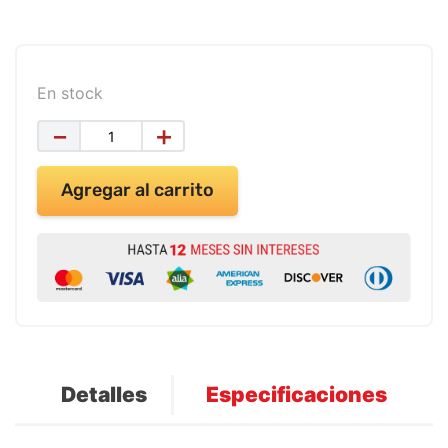
9
.
impresora
10
.
calculadora
En stock
－
＋
Agregar al carrito
Detalles
Especificaciones