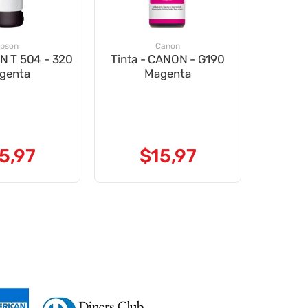
pson
Canon
 320
Tinta - CANON - G190
genta
Magenta
5
,
97
$
15
,
97