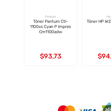
Pantum
Hp
Tóner Pantum Ctl-
Tóner HP W2
1100xc Cyan P Impres
Cm1100adw
$
93
,
73
$
94