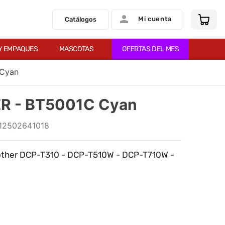
Mi cuenta
Catálogos
Y EMPAQUES
MASCOTAS
OFERTAS DEL MES
 Cyan
ER - BT5001C Cyan
12502641018
other DCP-T310 - DCP-T510W - DCP-T710W -