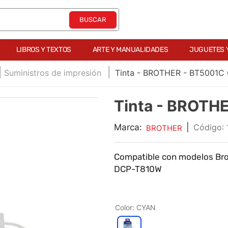
LIBROS Y TEXTOS
ARTE Y MANUALIDADES
JUGUETES 
Suministros de impresión
Tinta - BROTHER - BT5001C
Tinta - BROTH
Marca:
|
:
BROTHER
Compatible con modelos Br
DCP-T810W
Color
:
CYAN