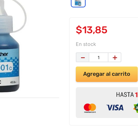
$
13
,
85
En stock
－
＋
Agregar al carrito