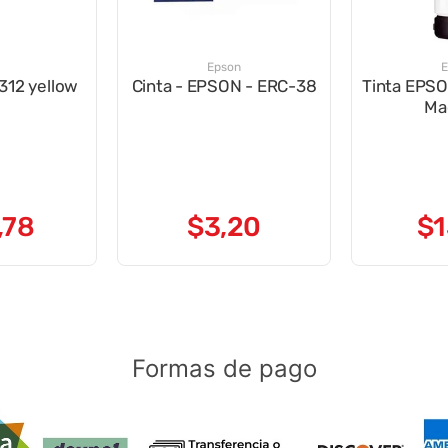
Epson
E
312 yellow
Cinta - EPSON - ERC-38
Tinta EPSON T 504 -
Ma
,
78
$
3
,
20
$
1
Formas de pago