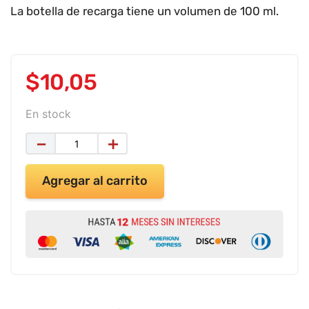
9
.
impresora
La botella de recarga tiene un volumen de 100 ml.
10
.
cuadernos
$
10
,
05
En stock
－
＋
Agregar al carrito