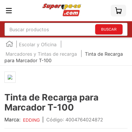
Buscar productos
TÉRMINOS MÁS BUSCADOS
Escolar y Oficina
1
.
england
Marcadores y Tintas de recarga
Tinta de Recarga
para Marcador T-100
2
.
marcador e300
3
.
edding e360
4
.
england sound
5
.
mouse
Tinta de Recarga para
6
.
marcadores
Marcador T-100
7
.
audifonos
Marca:
|
:
4004764024872
EDDING
8
.
teclado