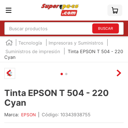
Buscar productos
TÉRMINOS MÁS BUSCADOS
Tecnología
Impresoras y Suministros
1
.
england
Suministros de impresión
Tinta EPSON T 504 - 220
Cyan
2
.
marcador e300
3
.
edding e360
4
.
england sound
5
.
mouse
Tinta EPSON T 504 - 220
6
.
marcadores
Cyan
7
.
audifonos
Marca:
|
:
10343938755
EPSON
8
.
teclado