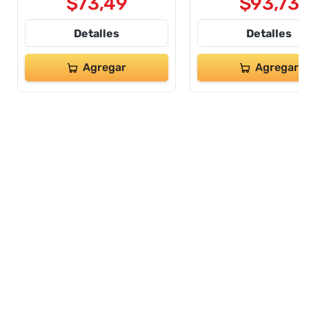
$
73
,
49
$
93
,
73
Detalles
Detalles
Agregar
Agregar