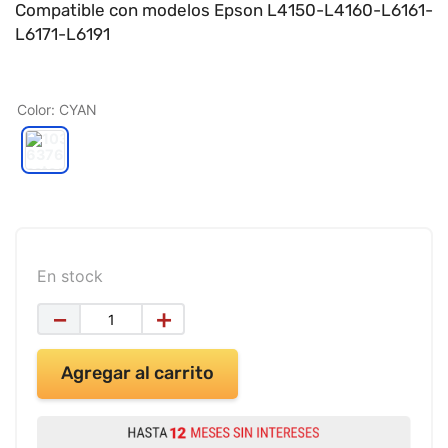
9
.
impresora
Compatible con modelos Epson L4150-L4160-L6161-
L6171-L6191
10
.
calculadora
Color
:
CYAN
En stock
－
＋
Agregar al carrito