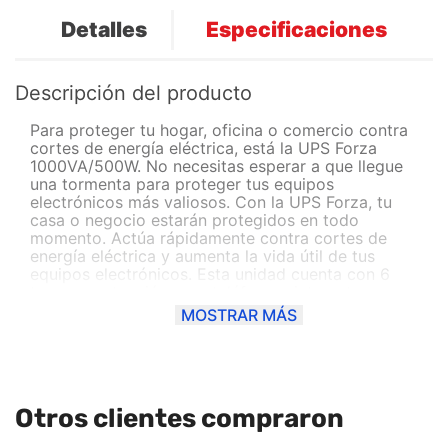
Detalles
Especificaciones
Descripción del producto
Para proteger tu hogar, oficina o comercio contra
cortes de energía eléctrica, está la UPS Forza
1000VA/500W. No necesitas esperar a que llegue
una tormenta para proteger tus equipos
electrónicos más valiosos. Con la UPS Forza, tu
casa o negocio estarán protegidos en todo
momento. Actúa rápidamente contra cortes de
energía eléctrica y aumenta la vida útil de tus
equipos electrónicos. Esta unidad cuenta con 6
tomas, protección para teléfono e internet y una
autonomía de 32 minutos para mantenerte
MOSTRAR MÁS
conectado hasta que llegue la electricidad.
Compra ahora y recíbelo en 24/48 horas.
Otros clientes compraron