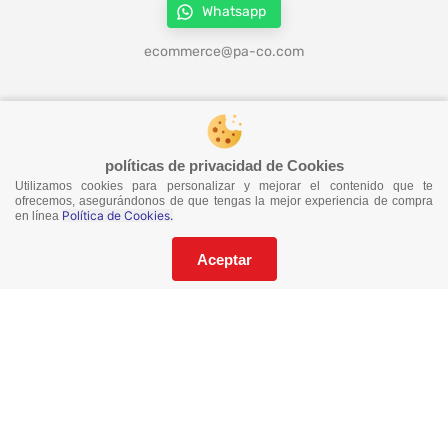
Whatsapp
ecommerce@pa-co.com
¡Síguenos en redes!
políticas de privacidad de Cookies
Utilizamos cookies para personalizar y mejorar el contenido que te
¡No te pierdas nuestras ofertas!
ofrecemos, asegurándonos de que tengas la mejor experiencia de compra
Política de Cookies.
en línea
Suscríbete a nuestro Catalogo
Aceptar