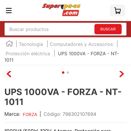
Buscar productos
TÉRMINOS MÁS BUSCADOS
Tecnología
Computadores y Accesorios
1
.
england
Protección eléctrica
UPS 1000VA - FORZA - NT-
1011
2
.
marcador e300
3
.
edding e360
4
.
england sound
UPS 1000VA - FORZA - NT-
5
.
mouse
1011
6
.
marcadores
7
.
audifonos
Marca:
|
:
798302107694
FORZA
8
.
teclado