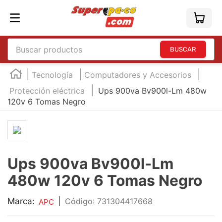
Buscar productos
TÉRMINOS MÁS BUSCADOS
Tecnología
Computadores y Accesorios
1
.
england
Protección eléctrica
Ups 900va Bv900l-Lm 480w
120v 6 Tomas Negro
2
.
marcador e300
3
.
edding e360
4
.
england sound
5
.
mouse
Ups 900va Bv900l-Lm
6
.
marcadores
480w 120v 6 Tomas Negro
7
.
audifonos
Marca:
|
:
731304417668
APC
8
.
teclado