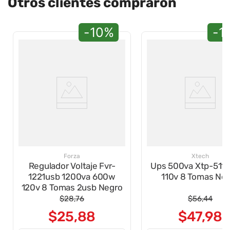
Otros clientes compraron
-10%
-1
Forza
Xtech
Regulador Voltaje Fvr-
Ups 500va Xtp-511
1221usb 1200va 600w
110v 8 Tomas Ne
120v 8 Tomas 2usb Negro
$
28
,
76
$
56
,
44
$
25
,
88
$
47
,
98