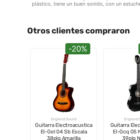
plástico, tiene un buen sonido, con un estuch
Otros clientes compraron
-20%
England Sound
England 
Guitarra Electroacustica
Guitarra Ele
El-Gel 04 Sb Escala
El-Gcq 05 
38plg Amarilla
39plg 