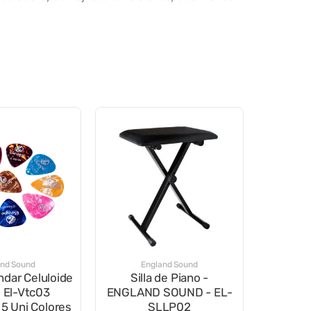
and Sound
England Sound
ndar Celuloide
Silla de Piano -
d El-Vtc03
ENGLAND SOUND - EL-
5 Uni Colores
SLLP02