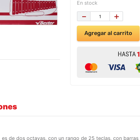
En stock
－
＋
Agregar al carrito
iones
o es de dos octavas, con un rango de 25 teclas, con barras