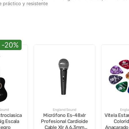
e práctico y resistente
-20%
Sound
England Sound
Engl
ctroclasica
Micrófono Es-48xlr
Vitela Esta
Ng Escala
Profesional Cardioide
Colori
Negro
Cable Xlr A 6.3mm
Anacarado 