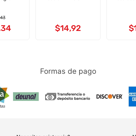
Monofonico
43
,
34
$
14
,
92
$
Formas de pago