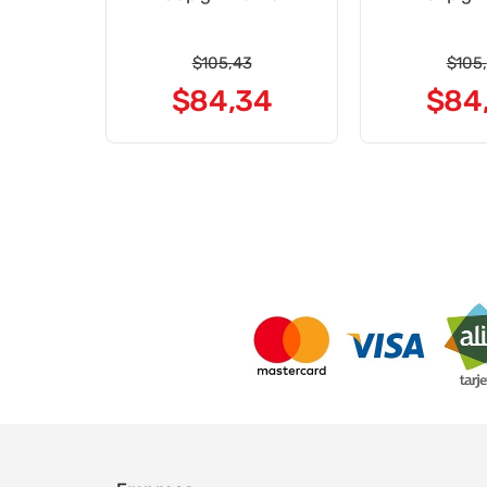
$
105
,
43
$
105
,
$
84
,
34
$
84