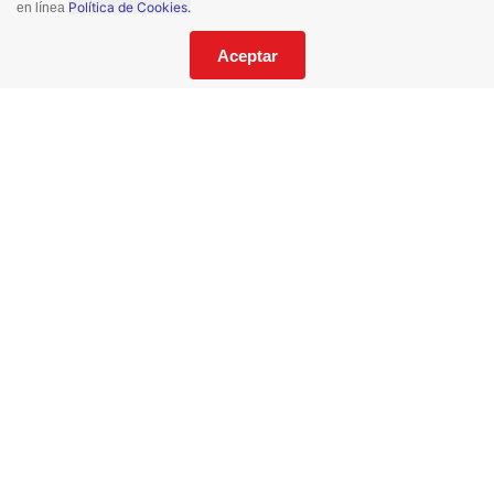
Política de Cookies.
en línea
¡No te pierdas nuestras ofertas!
Suscríbete a nuestro Catalogo
Aceptar
He leído y acepto los
Términos y Condiciones
de este sitio y la
Política de Privacidad de datos.
Suscríbeme
© 2021 Todos los derechos reservados