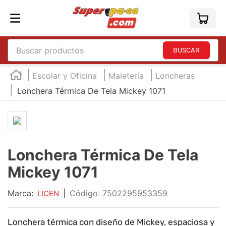
Buscar productos
TÉRMINOS MÁS BUSCADOS
Escolar y Oficina
Maletería
Loncheras
1
.
england
Lonchera Térmica De Tela Mickey 1071
2
.
marcador e300
3
.
edding e360
4
.
england sound
Lonchera Térmica De Tela
5
.
mouse
Mickey 1071
6
.
marcadores
Marca:
|
:
7502295953359
7
.
audifonos
LICEN
8
.
teclado
Lonchera térmica con diseño de Mickey, espaciosa y