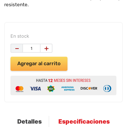
9
.
impresora
resistente.
10
.
masa moldear vaso 150gr
En stock
－
＋
Agregar al carrito
Detalles
Especificaciones