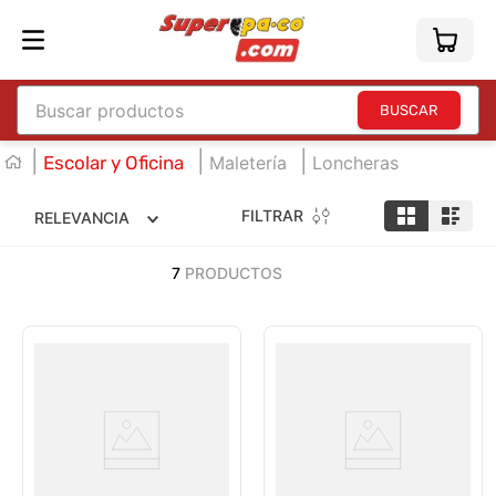
Buscar productos
TÉRMINOS MÁS BUSCADOS
Escolar y Oficina
Maletería
Loncheras
1
.
england
FILTRAR
RELEVANCIA
2
.
marcador e300
3
.
edding e360
7
PRODUCTOS
4
.
england sound
5
.
mouse
6
.
marcadores
7
.
audifonos
8
.
teclado