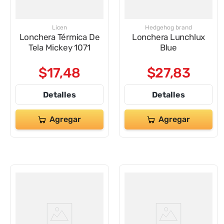
9
.
impresora
10
.
cuadernos
Licen
Hedgehog brand
Lonchera Térmica De
Lonchera Lunchlux
Tela Mickey 1071
Blue
$
17
,
48
$
27
,
83
Detalles
Detalles
Agregar
Agregar