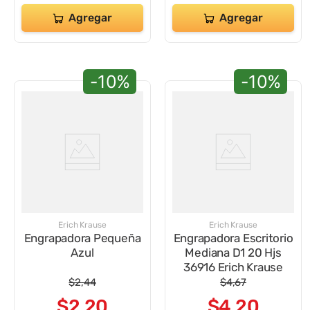
Agregar
Agregar
-10%
-10%
Erich Krause
Erich Krause
Engrapadora Pequeña
Engrapadora Escritorio
Azul
Mediana D1 20 Hjs
36916 Erich Krause
$
2
,
44
$
4
,
67
$
2
,
20
$
4
,
20