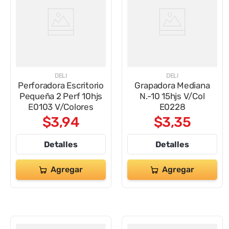
DELI
DELI
Perforadora Escritorio
Grapadora Mediana
Pequeña 2 Perf 10hjs
N.-10 15hjs V/Col
E0103 V/Colores
E0228
$
3
,
94
$
3
,
35
Detalles
Detalles
Agregar
Agregar