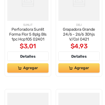
SUNLIT
DELI
Perforadora Sunlit
Grapadora Grande
Forma Flor 5 8plg Bls
24/6 - 26/6 30hjs
1pc Hcp105 02401
V/Col 0421
$
3
,
01
$
4
,
93
Detalles
Detalles
Agregar
Agregar