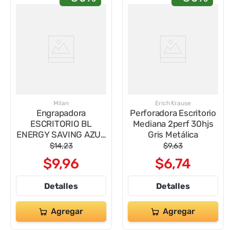
Milan
Erich Krause
Engrapadora
Perforadora Escritorio
ESCRITORIO BL
Mediana 2perf 30hjs
ENERGY SAVING AZUL
Gris Metálica
171027B
$
14
,
23
$
9
,
63
$
9
,
96
$
6
,
74
Detalles
Detalles
Agregar
Agregar