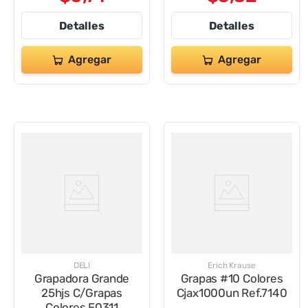
Detalles
Detalles
Agregar
Agregar
DELI
Erich Krause
Grapadora Grande
Grapas #10 Colores
25hjs C/Grapas
Cjax1000un Ref.7140
Colores E0311