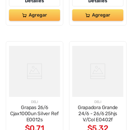
Detalles
Detalles
Agregar
Agregar
DELI
DELI
Grapas 26/6
Grapadora Grande
Cjax1000un Silver Ref
24/6 - 26/6 25hjs
E0012s
V/Col E0402f
$
0
,
71
$
5
,
32