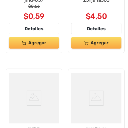
jmu-037
25hjs Ta303
$
0
,
66
$
0
,
59
$
4
,
50
Detalles
Detalles
Agregar
Agregar