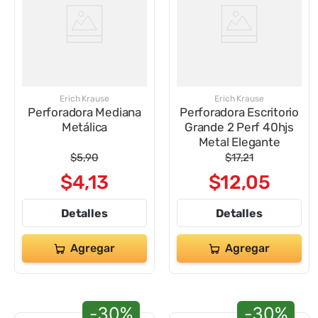
Erich Krause
Erich Krause
Perforadora Mediana
Perforadora Escritorio
Metálica
Grande 2 Perf 40hjs
Metal Elegante
$
5
,
90
$
17
,
21
$
4
,
13
$
12
,
05
Detalles
Detalles
Agregar
Agregar
-30%
-30%