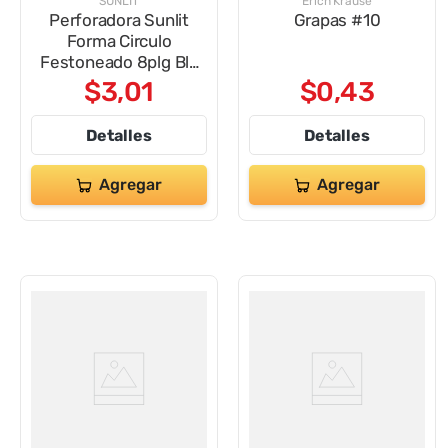
SUNLIT
Erich Krause
Perforadora Sunlit
Grapas #10
Forma Circulo
Festoneado 8plg Bls
pc Hc
$
3
,
01
$
0
,
43
Detalles
Detalles
Agregar
Agregar