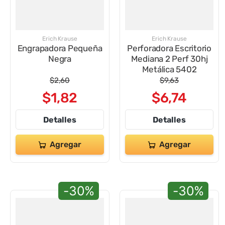
9
.
impresora
10
.
cuadernos
Erich Krause
Erich Krause
Engrapadora Pequeña
Perforadora Escritorio
Negra
Mediana 2 Perf 30hj
Metálica 5402
$
2
,
60
$
9
,
63
$
1
,
82
$
6
,
74
Detalles
Detalles
Agregar
Agregar
-30%
-30%