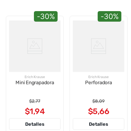
-30%
-30%
Erich Krause
Erich Krause
Mini Engrapadora
Perforadora
$
2
,
77
$
8
,
09
$
1
,
94
$
5
,
66
Detalles
Detalles