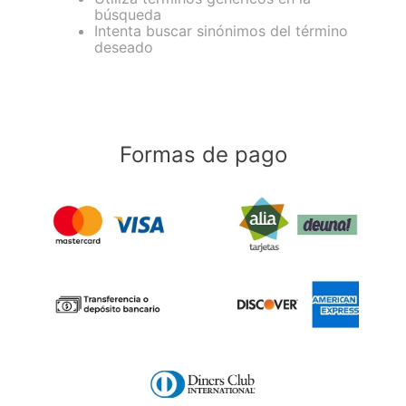
9
.
impresora
búsqueda
Intenta buscar sinónimos del término
10
.
masa moldear vaso 150gr
deseado
Formas de pago