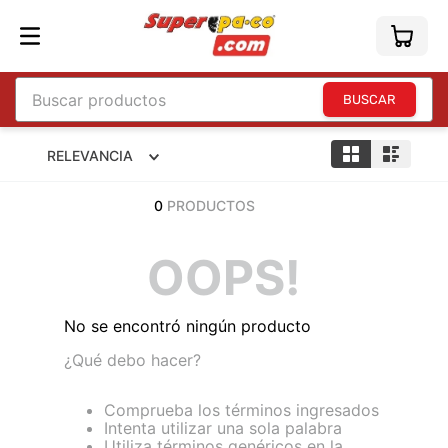
Buscar productos
TÉRMINOS MÁS BUSCADOS
RELEVANCIA
1
.
england
0
PRODUCTOS
2
.
marcador e300
3
.
edding e360
OOPS!
4
.
england sound
5
.
mouse
No se encontró ningún producto
6
.
marcadores
¿Qué debo hacer?
7
.
audifonos
Comprueba los términos ingresados
8
.
teclado
Intenta utilizar una sola palabra
Utiliza términos genéricos en la