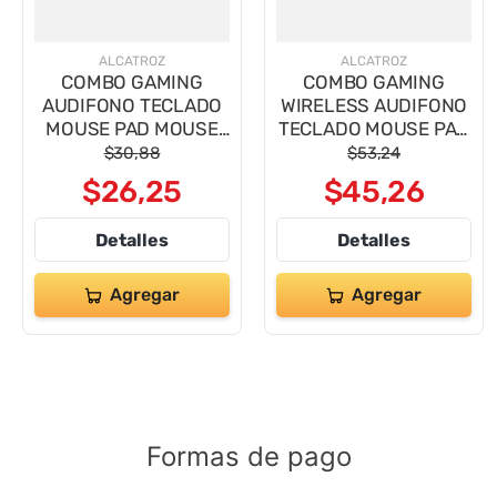
9
.
impresora
10
.
calculadora
ALCATROZ
ALCATROZ
COMBO GAMING
COMBO GAMING
AUDIFONO TECLADO
WIRELESS AUDIFONO
MOUSE PAD MOUSE
TECLADO MOUSE PAD
XCRAFT BASECAMP 4
MOUSE NEXUS
$
30
,
88
$
53
,
24
EN 1
XCRAFT
$
26
,
25
$
45
,
26
Detalles
Detalles
Agregar
Agregar
Formas de pago